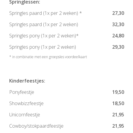
Springlessen:
Springles paard (1x per 2 weken) *
27,30
Springles paard (1x per 2 weken)
32,30
Springles pony (1x per 2 weken)*
24,80
Springles pony (1x per 2 weken)
29,30
* in combinatie met een groepsles voordeelkaart
Kinderfeestjes:
Ponyfeestje
19,50
Showbizzfeestje
18,50
Unicornfeestje
21,95
Cowboy/stokpaardfeestje
21,95