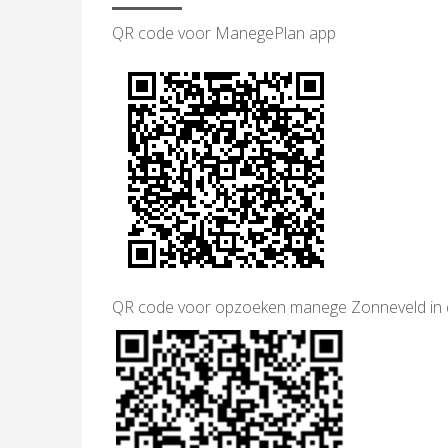
QR code voor ManegePlan app
QR code voor opzoeken manege Zonneveld in 