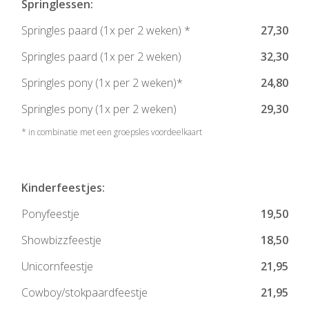
Springlessen:
Springles paard (1x per 2 weken) *
27,30
Springles paard (1x per 2 weken)
32,30
Springles pony (1x per 2 weken)*
24,80
Springles pony (1x per 2 weken)
29,30
* in combinatie met een groepsles voordeelkaart
Kinderfeestjes:
Ponyfeestje
19,50
Showbizzfeestje
18,50
Unicornfeestje
21,95
Cowboy/stokpaardfeestje
21,95