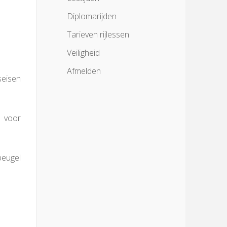
Diplomarijden
Tarieven rijlessen
Veiligheid
Afmelden
dseisen
n voor
beugel