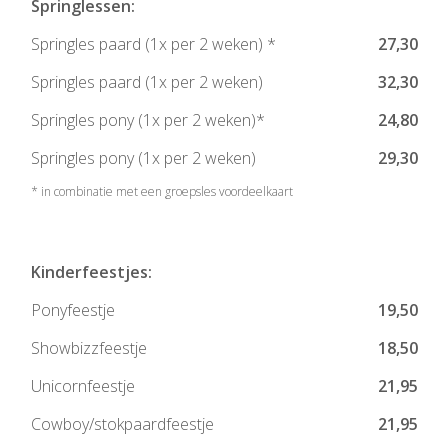
Springlessen:
Springles paard (1x per 2 weken) *
27,30
Springles paard (1x per 2 weken)
32,30
Springles pony (1x per 2 weken)*
24,80
Springles pony (1x per 2 weken)
29,30
* in combinatie met een groepsles voordeelkaart
Kinderfeestjes:
Ponyfeestje
19,50
Showbizzfeestje
18,50
Unicornfeestje
21,95
Cowboy/stokpaardfeestje
21,95